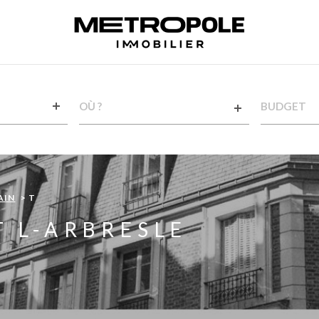
VILLE
CHAMPS
TEXTE
RÉFÉRENCE
AIN
T
T L-ARBRESLE