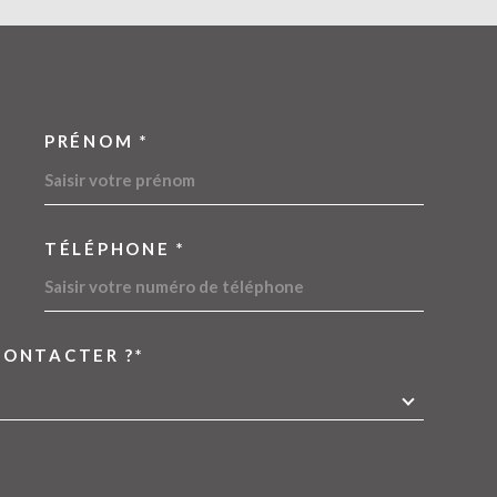
PRÉNOM *
OORDONNEES
TÉLÉPHONE *
CONTACTER ?*
EDEMANDE