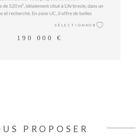
e de 520 m², idéalement situé à L'Arbresle, dans un
e et recherché. En zone UC, il offre de belles
pour un projet de construction individuelle dans un
SÉLECTIONNER
 agréable, à deux pas des commerces, écoles,
t accès rapides à Lyon. Tout est réuni pour un
190 000 €
atique, au cœur d’un environnement paisible. Le
on viabilisé, mais les réseaux sont en bordure, ce
les raccordements. Pour en savoir plus ou organiser
contactez-nous dès maintenant au 04 51 26 27 24 !
OUS PROPOSER