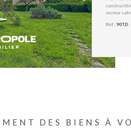
constructibl
LE BIEN
secteur calm
possibilités 
Réf :
90TD
cadre de vie
transports e
quotidien pr
terrain est n
qui facilite 
une visite, 
EMENT DES BIENS À V