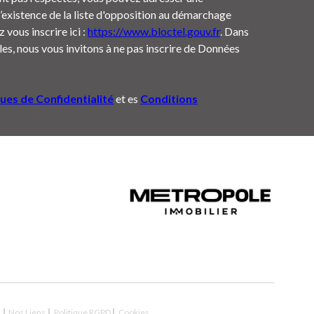
’existence de la liste d'opposition au démarchage
 vous inscrire ici :
https://www.bloctel.gouv.fr
. Dans
es, nous vous invitons à ne pas inscrire de Données
ques de Confidentialité
et es
Conditions
n
Nos Liens
Politique RGPD
Cookies