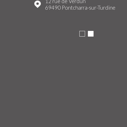
12 rue de Verdun
69490
Pontcharra-sur-Turdine