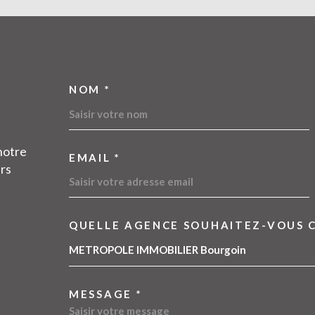
NOM *
TRAD_MELTEM_VOSC
notre
EMAIL *
urs
QUELLE AGENCE SOUHAITEZ-VOUS 
TRAD_MELTEM_VOR
09 54 11 83 45
METROPOLE IMMOBILIER Bourgoin
contact@metropoleimmobilier.com
MESSAGE *