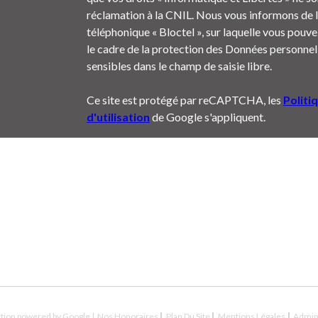
réclamation à la CNIL. Nous vous informons de l
téléphonique « Bloctel », sur laquelle vous pouvez
le cadre de la protection des Données personnell
sensibles dans le champ de saisie libre.
Ce site est protégé par reCAPTCHA, les
Politi
d'utilisation
de Google s'appliquent.
ction powered by Google |
Nos Honoraires
Plan Du Site
Mentions Légales
Admi