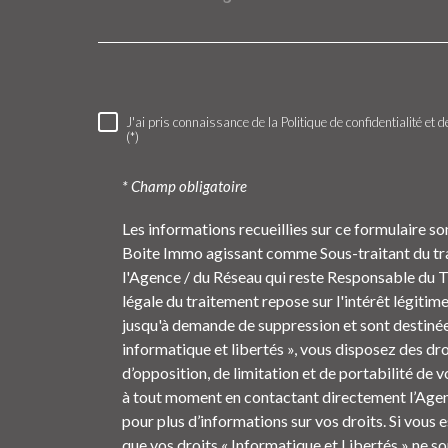
6 rue Claude Chappe
38300
Bourgoin-Jallieu
J'ai pris connaissance de la Politique de confidentialité e
RÈGLEMENTATION
(*)
* Champ obligatoire
Les informations recueillies sur ce formulaire so
Boite Immo agissant comme Sous-traitant du trai
l'Agence / du Réseau qui reste Responsable du 
légale du traitement repose sur l'intérêt légitim
jusqu'à demande de suppression et sont destinée
informatique et libertés », vous disposez des dro
d’opposition, de limitation et de portabilité de
à tout moment en contactant directement l’Agenc
pour plus d’informations sur vos droits. Si vous 
que vos droits « Informatique et Libertés » ne s