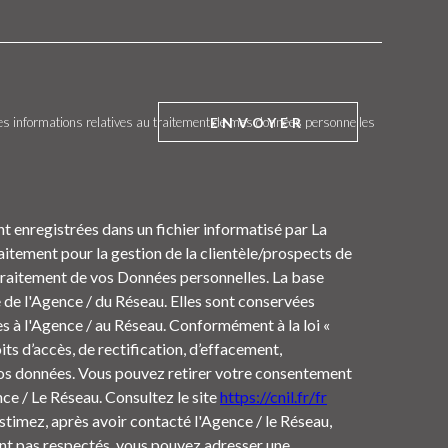
ENVOYER
t des informations relatives au traitement de mes données personnelles
nt enregistrées dans un fichier informatisé par La
tement pour la gestion de la clientèle/prospects de
Traitement de vos Données personnelles. La base
e de l'Agence / du Réseau. Elles sont conservées
s à l'Agence / au Réseau. Conformément à la loi «
its d’accès, de rectification, d’effacement,
 vos données. Vous pouvez retirer votre consentement
e / Le Réseau. Consultez le site
https://cnil.fr/fr
estimez, après avoir contacté l'Agence / le Réseau,
ont pas respectés, vous pouvez adresser une