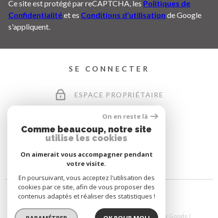
Ce site est protégé par reCAPTCHA, les
Politiques de
Confidentialité
et es
Conditions d'utilisation
de Google
s'appliquent.
SE CONNECTER
ESPACE PROPRIÉTAIRE
On en reste là
Comme beaucoup, notre site
utilise les cookies
On aimerait vous accompagner pendant
votre visite.
En poursuivant, vous acceptez l'utilisation des
cookies par ce site, afin de vous proposer des
contenus adaptés et réaliser des statistiques !
© 2026 | Tous droits réservés | Traduction powered by Google |