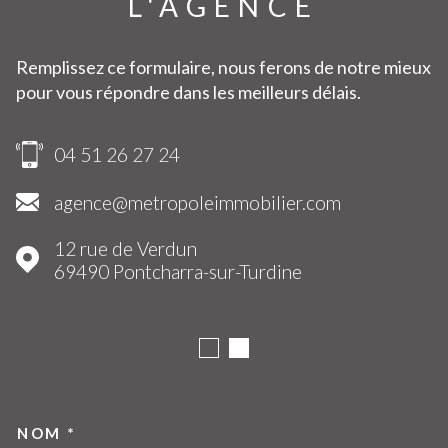
L'AGENCE
Remplissez ce formulaire, nous ferons de notre mieux
pour vous répondre dans les meilleurs délais.
04 51 26 27 24
agence@metropoleimmobilier.com
12 rue de Verdun
69490
Pontcharra-sur-Turdine
NOM *
TRAD_MELTEM_VOSCOORDO