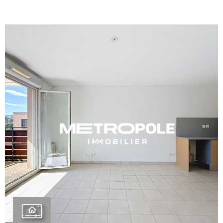
BIENVE
CHEZ
MÉTROP
IMMOBI
ESTIMA
CONTAC
VOIR LE BIEN