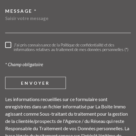
MESSAGE *
J'ai pris connaissance de la Politique de confidentialité et des
RÈGLEMENTATION
informations relatives au traitement de mes données personnelles (*)
* Champ obligatoire
ENVOYER
Les informations recueillies sur ce formulaire sont
enregistrées dans un fichier informatisé par La Boite Immo
agissant comme Sous-traitant du traitement pour la gestion
de la clientèle/prospects de l'Agence / du Réseau qui reste
Responsable du Traitement de vos Données personnelles. La
base légale du traitement repose sur l'intérêt légitime de