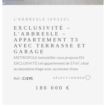
L'ARBRESLE (69210)
EXCLUSIVITÉ –
L'ARBRESLE –
APPARTEMENT T3
AVEC TERRASSE ET
GARAGE
METROPOLE Immobilier vous propose EN
EXCLUSIVITÉ cet appartement de 57 m², situé
au deuxième étage avec ascenseur d’une
copropriété bien entretenue, édifiée en 2013.
Réf :
CJ191
SÉLECTIONNER
L’appartement offre une distribution
fonctionnelle et agréable à vivre. Il se compose
180 000 €
d’une pièce de vie lumineuse avec accès direct à
une terrasse de 16m2, idéale pour profiter des
beaux jours. L’espace nuit comprend deux