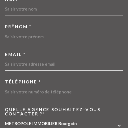
TRAD_MELTEM_VOSCOORDO
PRÉNOM *
EMAIL *
TÉLÉPHONE *
QUELLE AGENCE SOUHAITEZ-VOUS
TRAD_MELTEM_VOREDEMA
CONTACTER ?*
METROPOLE IMMOBILIER Bourgoin