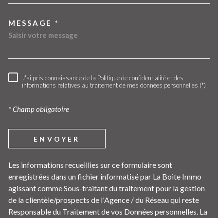
MESSAGE *
J'ai pris connaissance de la Politique de confidentialité et des
RÈGLEMENTATION
informations relatives au traitement de mes données personnelles (*)
* Champ obligatoire
ENVOYER
Les informations recueillies sur ce formulaire sont
enregistrées dans un fichier informatisé par La Boite Immo
agissant comme Sous-traitant du traitement pour la gestion
de la clientèle/prospects de l'Agence / du Réseau qui reste
Responsable du Traitement de vos Données personnelles. La