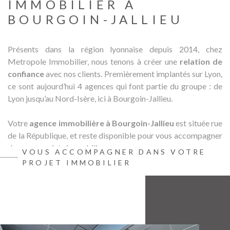
IMMOBILIER À
BIENVE
BOURGOIN-JALLIEU
CHEZ
MÉTROP
IMMOBI
Présents dans la région lyonnaise depuis 2014, chez
Metropole Immobilier, nous tenons à créer une
relation de
ESTIMA
confiance
avec nos clients. Premièrement implantés sur Lyon,
ce sont aujourd’hui 4 agences qui font partie du groupe : de
Lyon jusqu’au Nord-Isère, ici à Bourgoin-Jallieu.
CONTAC
Votre
agence immobilière à Bourgoin-Jallieu
est située rue
de la République, et reste disponible pour vous accompagner
dans vos projets immobiliers.
VOUS ACCOMPAGNER DANS VOTRE
PROJET IMMOBILIER
Les services de notre agence
immobilière à Bourgoin-Jallieu
Achat et location de biens immobiliers