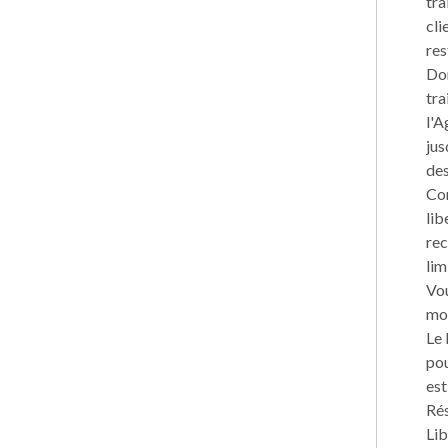
tra
cli
res
Don
tra
l'A
jus
des
Con
lib
rec
lim
Vou
mom
Le 
pou
est
Rés
Lib