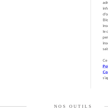
adr
inf
d'o
Blo
ins
le 
per
ins
sai
Ce 
Pol
Con
s'a
NOS OUTILS