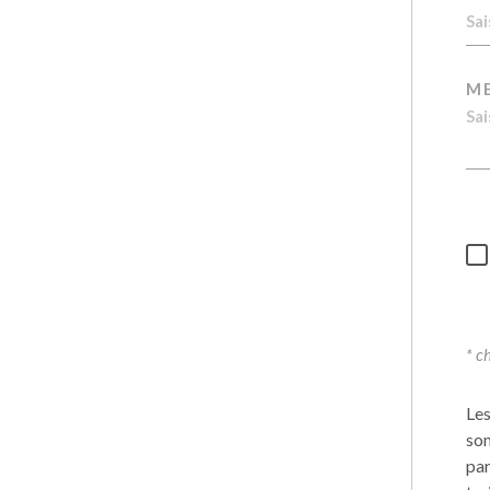
M
* c
Les
son
par