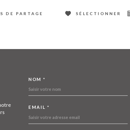
S DE PARTAGE
SÉLECTIONNER
NOM *
TRAD_MELTEM_VOSC
notre
EMAIL *
urs