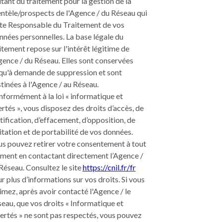
itant du traitement pour la gestion de la
entèle/prospects de l'Agence / du Réseau qui
te Responsable du Traitement de vos
nées personnelles. La base légale du
itement repose sur l'intérêt légitime de
gence / du Réseau. Elles sont conservées
qu'à demande de suppression et sont
tinées à l'Agence / au Réseau.
formément à la loi « informatique et
ertés », vous disposez des droits d’accès, de
tification, d’effacement, d’opposition, de
itation et de portabilité de vos données.
s pouvez retirer votre consentement à tout
ent en contactant directement l’Agence /
Réseau. Consultez le site
https://cnil.fr/fr
r plus d’informations sur vos droits. Si vous
imez, après avoir contacté l'Agence / le
eau, que vos droits « Informatique et
ertés » ne sont pas respectés, vous pouvez