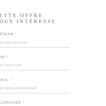
ETTE OFFRE
OUS INTÉRESSE
RÉNOM *
OM *
AIL *
ÉLÉPHONE *