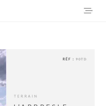
ACCUEIL
VENTES
RÉF :
90TD
LOCATI
DEPOT D
LOCATAI
TERRAIN