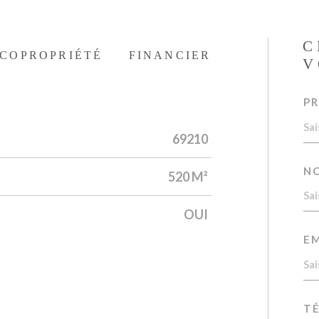
C
COPROPRIÉTÉ
FINANCIER
V
P
69210
N
520 M²
OUI
EM
T