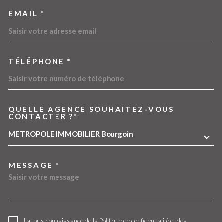
EMAIL *
TÉLÉPHONE *
QUELLE AGENCE SOUHAITEZ-VOUS
TRAD_MELTEM_VOREDEMA
CONTACTER ?*
METROPOLE IMMOBILIER Bourgoin
MESSAGE *
J'ai pris connaissance de la Politique de confidentialité et des