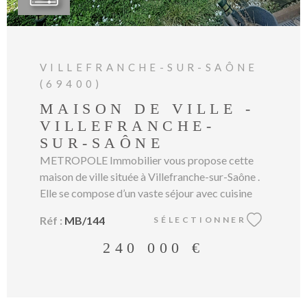
VILLEFRANCHE-SUR-SAÔNE
(69400)
MAISON DE VILLE -
VILLEFRANCHE-
SUR-SAÔNE
METROPOLE Immobilier vous propose cette
maison de ville située à Villefranche-sur-Saône .
Elle se compose d’un vaste séjour avec cuisine
ouverte , donnant sur un extérieur abrité ainsi
Réf :
MB/144
SÉLECTIONNER
qu’un jardin . À ce niveau, vous trouverez
également un WC indépendant . À l’étage, la
240 000 €
maison dispose de trois chambres ainsi que d’une
salle de bains avec WC . Pour compléter les
prestations de cette maison, vous bénéficierez