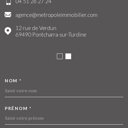
04 51 26 27 24
agence@metropoleimmobilier.com
12 rue de Verdun
69490
Pontcharra-sur-Turdine
NOM *
TRAD_MELTEM_VOSCOORDO
PRÉNOM *