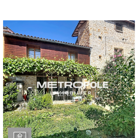
BIENVE
CHEZ
MÉTROP
IMMOBI
ESTIMA
CONTAC
VOIR LE BIEN