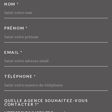
NOM *
TRAD_MELTEM_VOSCOORDO
PRÉNOM *
EMAIL *
TÉLÉPHONE *
QUELLE AGENCE SOUHAITEZ-VOUS
TRAD_MELTEM_VOREDEMA
CONTACTER ?*