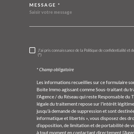
MESSAGE *
6 rue Claude Chappe
38300
Bourgoin-Jallieu
J'ai pris connaissance de la Politique de confidentialité e
RÈGLEMENTATION
(*)
* Champ obligatoire
Les informations recueillies sur ce formulaire so
Boite Immo agissant comme Sous-traitant du trai
l'Agence / du Réseau qui reste Responsable du 
légale du traitement repose sur l'intérêt légitim
jusqu'à demande de suppression et sont destinée
informatique et libertés », vous disposez des dro
d’opposition, de limitation et de portabilité de
à tout moment en contactant directement l’Agenc