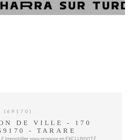
GESTIO
BIENVE
CHEZ
MÉTROP
IMMOBIL
ESTIMA
CONTAC
 (69170)
ON DE VILLE - 170
 69170 - TARARE
Immobilier vous propose en EXCLUSIVITÉ