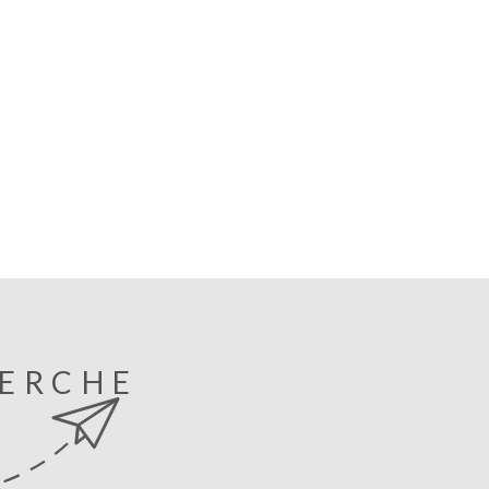
eurs projets de vie. Pour plus d’informations ou
er une visite, contactez votre agence
Immobilier au 04 51 26 27 24.
HERCHE