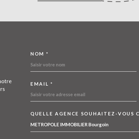
NOM *
TRAD_MELTEM_VOSC
notre
EMAIL *
urs
QUELLE AGENCE SOUHAITEZ-VOUS 
TRAD_MELTEM_VOR
09 54 11 83 45
METROPOLE IMMOBILIER Bourgoin
contact@metropoleimmobilier.com