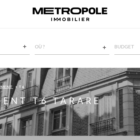
VILLE
CHAMPS
TEXTE
RÉFÉRENCE
EMENT
T6
ENT T6 TARARE