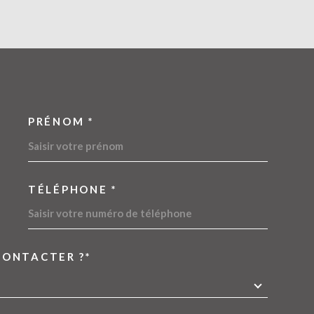
PRÉNOM *
OORDONNEES
TÉLÉPHONE *
CONTACTER ?*
EDEMANDE