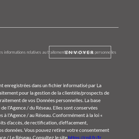
ENVOYER
t des informations relatives au traitement de mes données personnelles
nt enregistrées dans un fichier informatisé par La
tement pour la gestion de la clientèle/prospects de
Traitement de vos Données personnelles. La base
e de l'Agence / du Réseau. Elles sont conservées
s à l'Agence / au Réseau. Conformément à la loi «
its d’accès, de rectification, d’effacement,
 vos données. Vous pouvez retirer votre consentement
e / Le Réseau. Consultez le site
https://cnil.fr/fr