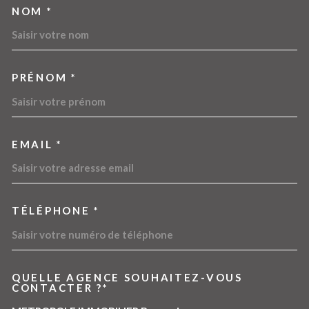
NOM *
TRAD_MELTEM_VOSCOORDO
PRÉNOM *
EMAIL *
TÉLÉPHONE *
QUELLE AGENCE SOUHAITEZ-VOUS
TRAD_MELTEM_VOREDEMA
CONTACTER ?*