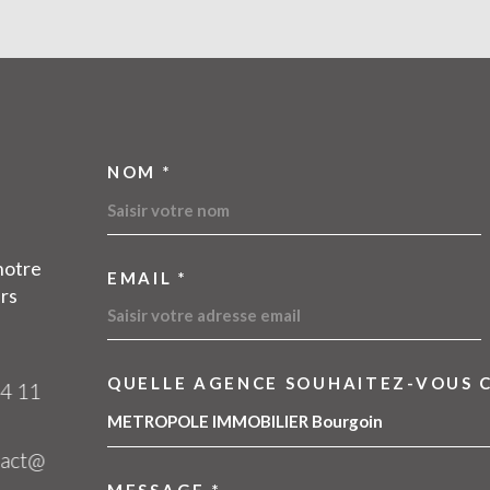
NOM *
TRAD_MELTEM_VOSC
notre
EMAIL *
urs
QUELLE AGENCE SOUHAITEZ-VOUS 
TRAD_MELTEM_VOR
METROPOLE IMMOBILIER Bourgoin
m
MESSAGE *