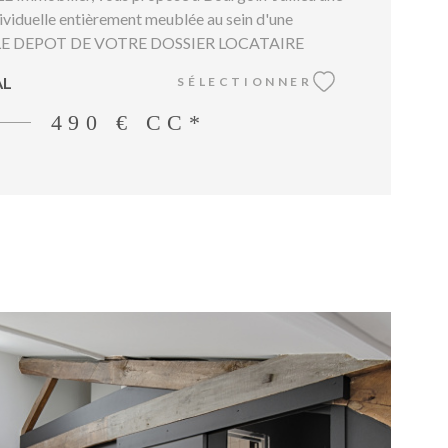
viduelle entièrement meublée au sein d'une
. LE DEPOT DE VOTRE DOSSIER LOCATAIRE
IA NOTRE SITE INTERNET
AL
SÉLECTIONNER
immobilier.com) EST NECESSAIRE AVANT LA
ION D'UNE VISITE. Dans un appartement de
490 €
CC*
rement rénové et meublé en 2026, comprenant au
bres, vous profiterez d'une chambre individuelle
artagerez avec les autres colocataires les parties
vantes : pièce à vivre ouverte avec cuisine
ipée, salle d'eau, salle de bains et 2 WC. Secteur
utes commodités à proximité immédiate. Bourgoin-
itue à seulement 30 minutes de LYON et dispose
SNCF et d'un accès A43. REF.666CAL Les
 sur les risques auxquels ce bien est exposé sont
sur le site Géorisques