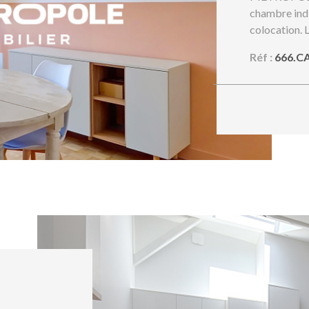
chambre indi
LE BIEN
colocation
COMPLET V
Réf :
666.C
(metropole
PROGRAMMAT
95 m² entiè
total 4 cham
équipée et p
communes sui
dînatoire équ
calme et to
Jallieu se s
d'une gare 
informations
disponibles 