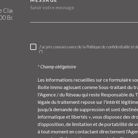
J'ai pris connaissance de la Politique de confidentialité e
RÈGLEMENTATION
(*)
* Champ obligatoire
Les informations recueillies sur ce formulaire so
Boite Immo agissant comme Sous-traitant du trai
l'Agence / du Réseau qui reste Responsable du 
légale du traitement repose sur l'intérêt légitim
jusqu'à demande de suppression et sont destinée
informatique et libertés », vous disposez des dro
d’opposition, de limitation et de portabilité de
à tout moment en contactant directement l’Agenc