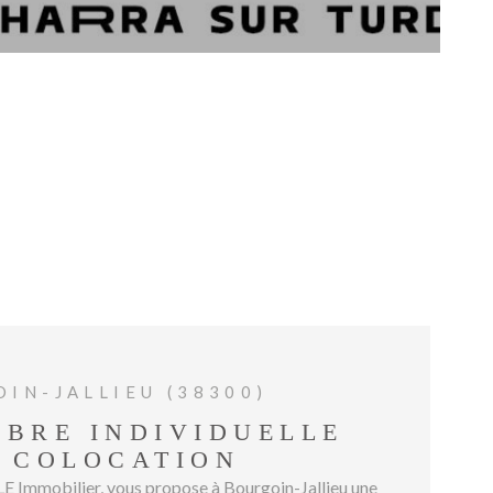
GESTIO
BIENVE
CHEZ
MÉTROP
IMMOBIL
ESTIMA
CONTAC
IN-JALLIEU (38300)
BRE INDIVIDUELLE
 COLOCATION
mmobilier, vous propose à Bourgoin-Jallieu une