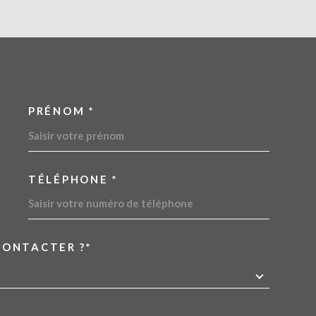
PRÉNOM *
OORDONNEES
TÉLÉPHONE *
CONTACTER ?*
EDEMANDE