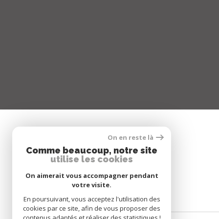
On en reste là
SE CONNECTER
Comme beaucoup, notre site
utilise les cookies
ESPACE PROPRIÉTAIRE
On aimerait vous accompagner pendant
votre visite.
En poursuivant, vous acceptez l'utilisation des
cookies par ce site, afin de vous proposer des
contenus adaptés et réaliser des statistiques !