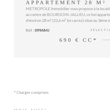
APPARTEMENT 28 M²
METROPOLE Immobilier vous propose à la locati
au centre de BOURGOIN-JALLIEU, ce bel appart
d'environ 28 m² (22,6 m² loi carrez) situé au 3ème e
étage d'une petite copropriété. Entièrement rénov
Réf :
099AMJ
SÉLECTI
avec soin, il se compose d'une agréable pièce de vi
cuisine équipée, d'un coin nuit séparé, d'une salle d
690 €
CC*
WC indépendant. Idéalement situé à proximité im
tous les commerces, et à moins de 10 minutes à pie
SNCF. REF.099AMJ
* Charges comprises
MAIS AUSSI