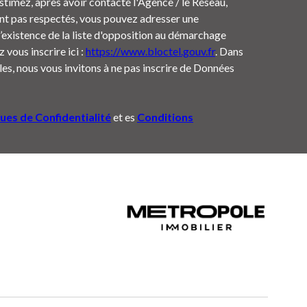
estimez, après avoir contacté l'Agence / le Réseau,
ont pas respectés, vous pouvez adresser une
’existence de la liste d'opposition au démarchage
 vous inscrire ici :
https://www.bloctel.gouv.fr
. Dans
es, nous vous invitons à ne pas inscrire de Données
ques de Confidentialité
et es
Conditions