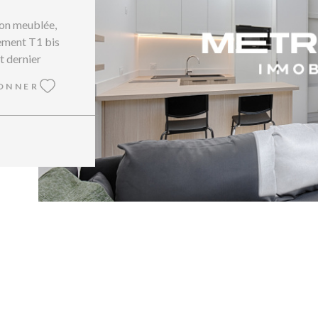
on meublée,
ement T1 bis
t dernier
VOIR L
é et meublé
ONNER
e avec
'eau et d'un
médiate de
d de la gare