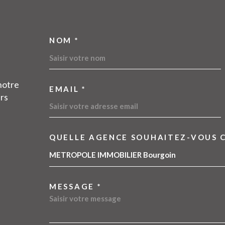
NOM *
TRAD_MELTEM_VOSC
notre
EMAIL *
urs
QUELLE AGENCE SOUHAITEZ-VOUS 
TRAD_MELTEM_VOR
09 54 11 83 45
METROPOLE IMMOBILIER Bourgoin
contact@metropoleimmobilier.com
MESSAGE *
6 rue Claude Chappe
38300
Bourgoin-Jallieu