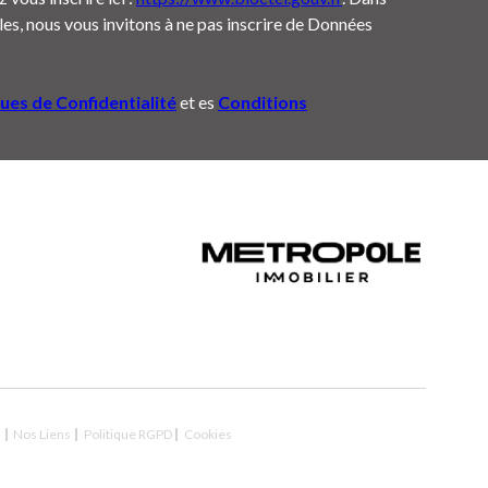
es, nous vous invitons à ne pas inscrire de Données
ques de Confidentialité
et es
Conditions
n
Nos Liens
Politique RGPD
Cookies