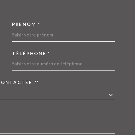
PRÉNOM *
OORDONNEES
TÉLÉPHONE *
CONTACTER ?*
EDEMANDE