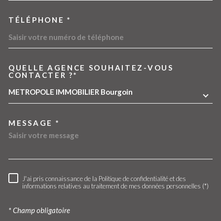
TÉLÉPHONE *
QUELLE AGENCE SOUHAITEZ-VOUS
TRAD_MELTEM_VOREDEMA
CONTACTER ?*
METROPOLE IMMOBILIER Bourgoin
MESSAGE *
J'ai pris connaissance de la Politique de confidentialité et des
RÈGLEMENTATION
informations relatives au traitement de mes données personnelles (*)
* Champ obligatoire