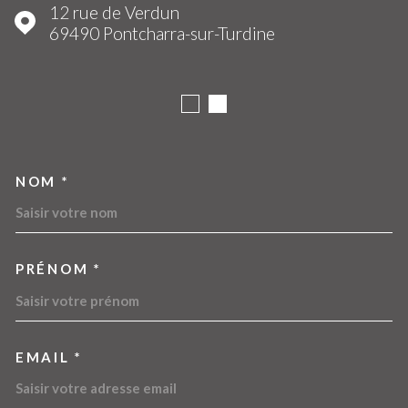
12 rue de Verdun
69490
Pontcharra-sur-Turdine
NOM *
TRAD_MELTEM_VOSCOORDO
PRÉNOM *
EMAIL *