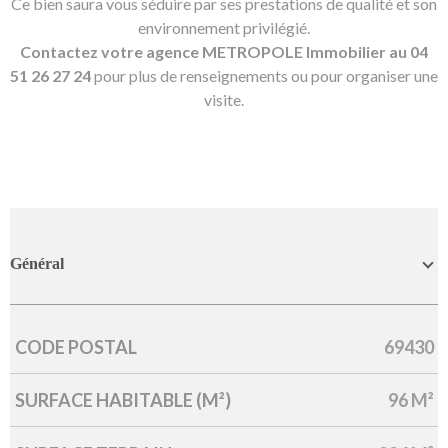
Ce bien saura vous séduire par ses prestations de qualité et son
environnement privilégié.
Contactez votre agence METROPOLE Immobilier au 04
51 26 27 24
pour plus de renseignements ou pour organiser une
visite.
Général
CODE POSTAL
69430
Caractérisque
Valeurs
SURFACE HABITABLE (M²)
96 M²