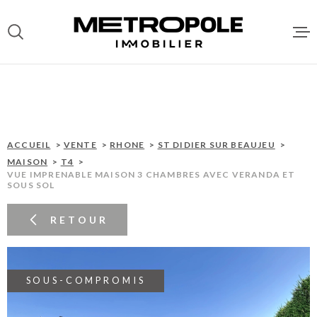
Aller
Aller
Aller
Aller
à
à
au
au
:
la
menu
contenu
recherche
principal
ACCUEI
VENTES
ACCUEIL
VENTE
RHONE
ST DIDIER SUR BEAUJEU
MAISON
T4
VUE IMPRENABLE MAISON 3 CHAMBRES AVEC VERANDA ET
SOUS SOL
LOCATI
RETOUR
DEPOT 
LOCATA
SOUS-COMPROMIS
GESTIO