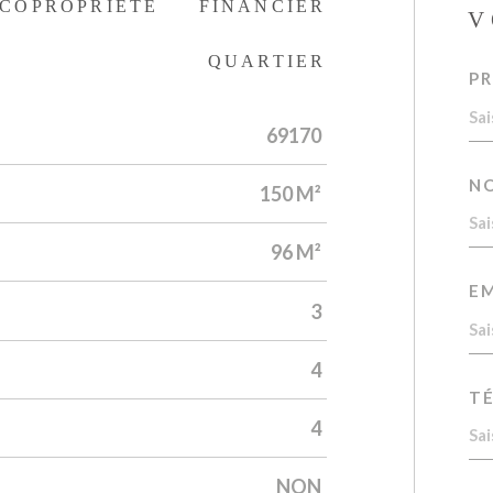
COPROPRIÉTÉ
FINANCIER
V
QUARTIER
P
69170
N
150 M²
96 M²
EM
3
4
T
4
NON