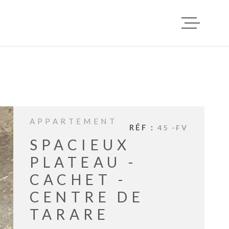
ACCUEIL
VENTES
APPARTEMENT
RÉF :
45 -FV
LOCATI
SPACIEUX
PLATEAU -
CACHET -
DEPOT D
LOCATAI
CENTRE DE
TARARE