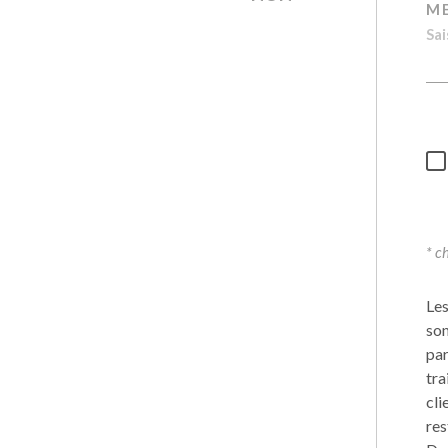
M
* c
Les
son
par
tra
cli
res