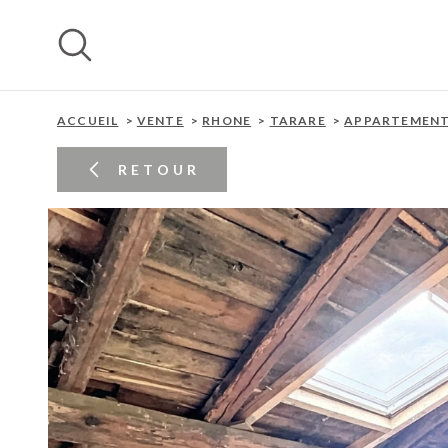
Aller
Aller
Aller
Aller
à
à
au
au
:
la
menu
contenu
recherche
principal
ACCUEIL
VENTE
RHONE
TARARE
APPARTEMEN
RETOUR