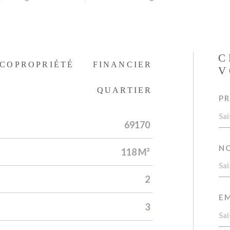
C
COPROPRIÉTÉ
FINANCIER
V
QUARTIER
P
69170
N
118 M²
2
EM
3