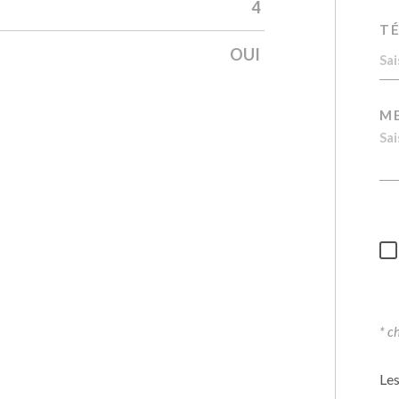
4
T
OUI
M
* c
Les