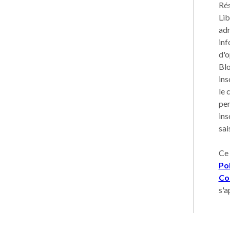
Rés
Lib
adr
inf
d'o
Blo
ins
le 
per
ins
sai
Ce 
Pol
Con
s'a