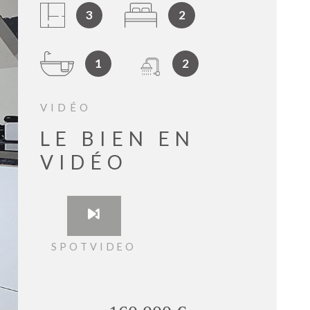
GESTIO
3
2
BIENVE
1
2
CHEZ
MÉTROP
IMMOBIL
VIDÉO
LE BIEN EN
VIDÉO
ESTIMA
CONTAC
SPOTVIDEO