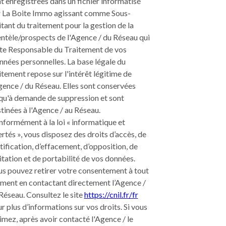
t enregistrées dans un fichier informatisé
 La Boite Immo agissant comme Sous-
itant du traitement pour la gestion de la
entèle/prospects de l'Agence / du Réseau qui
te Responsable du Traitement de vos
nées personnelles. La base légale du
itement repose sur l'intérêt légitime de
gence / du Réseau. Elles sont conservées
qu'à demande de suppression et sont
tinées à l'Agence / au Réseau.
formément à la loi « informatique et
ertés », vous disposez des droits d’accès, de
tification, d’effacement, d’opposition, de
itation et de portabilité de vos données.
s pouvez retirer votre consentement à tout
ent en contactant directement l’Agence /
Réseau. Consultez le site
https://cnil.fr/fr
r plus d’informations sur vos droits. Si vous
imez, après avoir contacté l'Agence / le