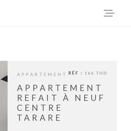
ACCUEIL
VENTES
RÉF :
166 THD
APPARTEMENT
LOCATI
APPARTEMENT
REFAIT À NEUF
DEPOT D
CENTRE
LOCATAI
TARARE