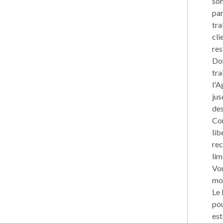
son
par
tra
cli
res
Don
tra
l'A
jus
des
Con
lib
rec
lim
Vou
mom
Le 
pou
est