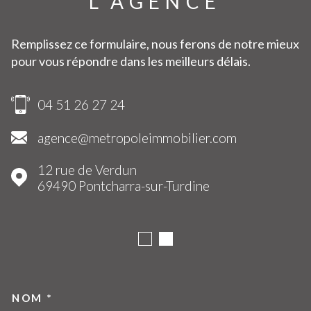
L'AGENCE
Remplissez ce formulaire, nous ferons de notre mieux
pour vous répondre dans les meilleurs délais.
04 51 26 27 24
agence@metropoleimmobilier.com
12 rue de Verdun
69490
Pontcharra-sur-Turdine
NOM *
TRAD_MELTEM_VOSCOORDO