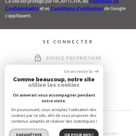
Ce site est protégé par reCAPTCHA, les
Politiques de
Confidentialité
et es
Conditions d'utilisation
de Google
s'appliquent.
SE CONNECTER
ESPACE PROPRIÉTAIRE
On en reste là
Comme beaucoup, notre site
utilise les cookies
On aimerait vous accompagner pendant
votre visite.
En poursuivant, vous acceptez l'utilisation des
cookies par ce site, afin de vous proposer des
contenus adaptés et réaliser des statistiques !
© 2026 | Tous droits réservés | Traduction powered by Google |
PARAMÉTRER
OK POUR MOI !