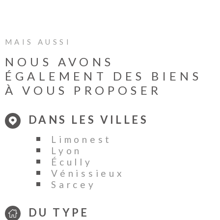
plus d’informations ou pour organiser une visite,
contactez votre agence
METROPOLEimmobilier au 04 51 26 27 24.
MAIS AUSSI
NOUS AVONS
ÉGALEMENT DES BIENS
À VOUS PROPOSER
DANS LES VILLES
Limonest
Lyon
Écully
Vénissieux
Sarcey
DU TYPE