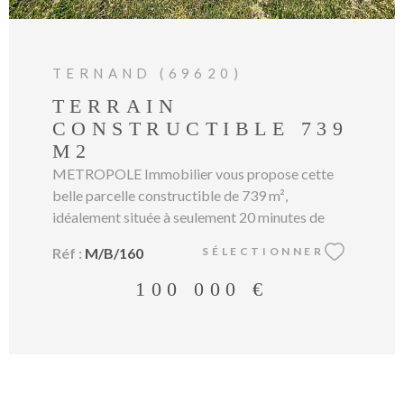
TERNAND (69620)
TERRAIN
CONSTRUCTIBLE 739
M2
METROPOLE Immobilier vous propose cette
belle parcelle constructible de 739 m²,
idéalement située à seulement 20 minutes de
Lozanne, dans un environnement verdoyant. À
Réf :
M/B/160
SÉLECTIONNER
proximité des commodités, ce terrain offre un
équilibre parfait entre tranquillité et
100 000 €
accessibilité, tout en restant proche des grands
axes et des villes environnantes. Vendu non
viabilisé, il laisse place à de nombreuses
possibilités de construction pour concrétiser
votre projet de maison selon vos envies. Pour