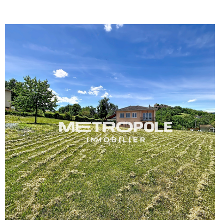
BIENVE
CHEZ
MÉTROP
IMMOBI
ESTIMA
CONTAC
VOIR LE BIEN