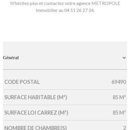
N’hésitez plus et contactez votre agence METROPOLE
Immobilier au 04 51 26 27 24.
Général
CODE POSTAL
69490
Caractérisque
Valeurs
SURFACE HABITABLE (M²)
85 M²
SURFACE LOI CARREZ (M²)
85 M²
NOMBRE DE CHAMBRE(S)
2