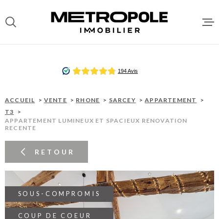
Aller
Aller
Aller
Aller
à
à
au
au
:
la
menu
contenu
recherche
principal
ACCUEI
VENTES
ACCUEIL
VENTE
RHONE
SARCEY
APPARTEMENT
T3
APPARTEMENT LUMINEUX ET SPACIEUX RENOVATION
RECENTE
LOCATI
RETOUR
DEPOT 
LOCATA
SOUS-COMPROMIS
GESTIO
COUP DE COEUR