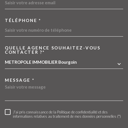
TÉLÉPHONE *
QUELLE AGENCE SOUHAITEZ-VOUS
TRAD_MELTEM_VOREDEMA
CONTACTER ?*
METROPOLE IMMOBILIER Bourgoin
MESSAGE *
J'ai pris connaissance de la Politique de confidentialité et des
RÈGLEMENTATION
informations relatives au traitement de mes données personnelles (*)