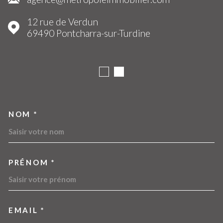
12 rue de Verdun
69490
Pontcharra-sur-Turdine
NOM *
TRAD_MELTEM_VOSCOORDO
PRÉNOM *
EMAIL *