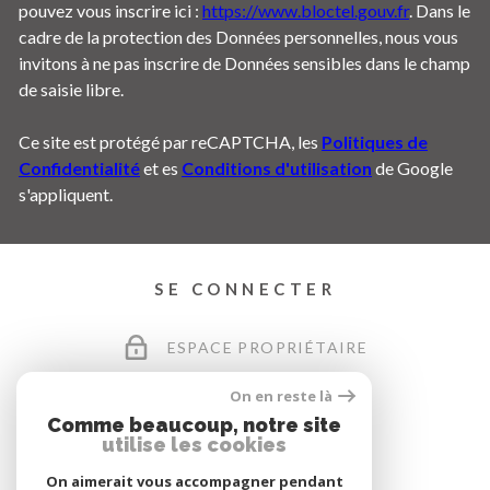
pouvez vous inscrire ici :
https://www.bloctel.gouv.fr
. Dans le
cadre de la protection des Données personnelles, nous vous
invitons à ne pas inscrire de Données sensibles dans le champ
de saisie libre.
Ce site est protégé par reCAPTCHA, les
Politiques de
Confidentialité
et es
Conditions d'utilisation
de Google
s'appliquent.
SE CONNECTER
ESPACE PROPRIÉTAIRE
On en reste là
Comme beaucoup, notre site
utilise les cookies
On aimerait vous accompagner pendant