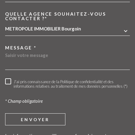
QUELLE AGENCE SOUHAITEZ-VOUS
TRAD_MELTEM_VOREDEMA
CONTACTER ?*
METROPOLE IMMOBILIER Bourgoin
MESSAGE *
J'ai pris connaissance de la Politique de confidentialité et des
RÈGLEMENTATION
informations relatives au traitement de mes données personnelles (*)
* Champ obligatoire
ENVOYER