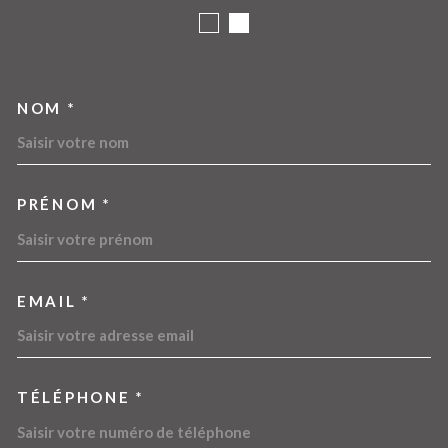
NOM *
TRAD_MELTEM_VOSCOORDO
PRÉNOM *
EMAIL *
TÉLÉPHONE *