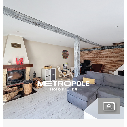
que d’une salle d’eau avec toilettes . Ces espaces
permettent à chacun de conserver son intimité.
Pour compléter ce bien, vous bénéficierez de
deux garages , dont l’un peut être aménagé en
surface habitable . La maison est également
équipée de panneaux solaires , permettant de
réaliser de belles économies sur les factures
d’électricité . Ce bien plein de charme vous
séduira par ses pierres apparentes et ses jolies
VOIR LE BIEN
finitions . N’attendez plus pour organiser une
visite et contactez votre agence
METROPOLEImmobilier au 04 51 26 27 24.