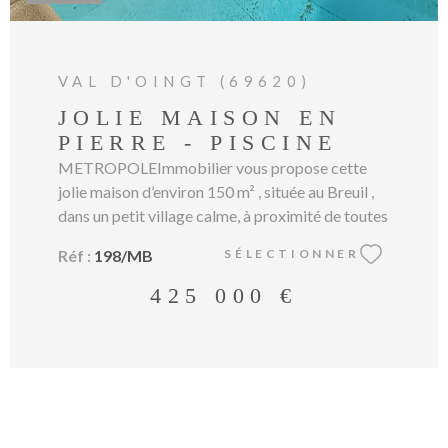
VAL D'OINGT (69620)
JOLIE MAISON EN
PIERRE - PISCINE
METROPOLEImmobilier vous propose cette
jolie maison d’environ 150 m² , située au Breuil ,
dans un petit village calme, à proximité de toutes
les commodités. La maison se compose d’une
Réf :
198/MB
SÉLECTIONNER
grande pièce de vie lumineuse , ouverte sur la
cuisine, donnant directement sur l’extérieur, où
425 000 €
vous profiterez d’une belle piscine chauffée au
sel . Au même niveau, vous trouverez une suite
parentale comprenant un dressing , ainsi qu’une
salle de bains avec douche et baignoire. À l’
étage inférieur , la maison dispose de deux
chambres , d’un bureau , d’une salle de jeux , ainsi