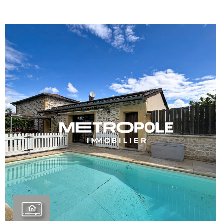
BIENVE
CHEZ
MÉTROP
IMMOBI
ESTIMA
CONTAC
VOIR LE BIEN