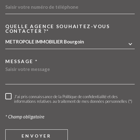
QUELLE AGENCE SOUHAITEZ-VOUS
TRAD_MELTEM_VOREDEMA
CONTACTER ?*
METROPOLE IMMOBILIER Bourgoin
MESSAGE *
J'ai pris connaissance de la Politique de confidentialité et des
RÈGLEMENTATION
informations relatives au traitement de mes données personnelles (*)
* Champ obligatoire
ENVOYER