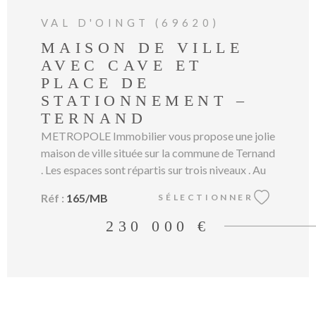
VAL D'OINGT (69620)
MAISON DE VILLE
AVEC CAVE ET
PLACE DE
STATIONNEMENT –
TERNAND
METROPOLE Immobilier vous propose une jolie
maison de ville située sur la commune de Ternand
. Les espaces sont répartis sur trois niveaux . Au
rez-de-chaussée , vous découvrirez une cuisine
Réf :
165/MB
SÉLECTIONNER
avec un coin salle à manger ainsi qu’un WC.
L’ensemble donne accès à un extérieur pouvant
230 000 €
accueillir une table afin de profiter des beaux
jours. Au premier étage , une grande pièce de vie
lumineuse avec une cheminée apportant charme
et convivialité. Elle donne accès un balcon. Le
dernier niveau est dédié à l’espace nuit et se