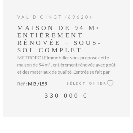
VAL D'OINGT (69620)
MAISON DE 94 M²
ENTIÈREMENT
RÉNOVÉE – SOUS-
SOL COMPLET
METROPOLEImmobilier vous propose cette
maison de 94 m² , entièrement rénovée avec goût
et des matériaux de qualité. L’entrée se fait par
une véranda de 17 m² , idéale pour profiter de
Réf :
M B /159
SÉLECTIONNER
l’extérieur tout au long de l’année. Après avoir
monté une dizaine de marches , vous accédez à
330 000 €
une pièce de vie lumineuse avec cuisine ouverte ,
donnant accès à un balcon . Sur ce même niveau,
vous trouverez trois chambres confortables ,
une salle d’eau ainsi qu’un WC indépendant . La
maison dispose également d’un sous-sol complet