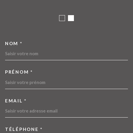
NOM *
TRAD_MELTEM_VOSCOORDO
PRÉNOM *
EMAIL *
TÉLÉPHONE *