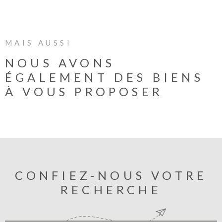
. Le tout est implanté sur un terrain de 900 m² ,
idéal pour profiter des beaux jours . N’attendez
plus pour organiser une visite et contactez votre
agence METROPOLEImmobilier au 04 51 26 27
MAIS AUSSI
24.
NOUS AVONS
ÉGALEMENT DES BIENS
À VOUS PROPOSER
CONFIEZ-NOUS VOTRE
RECHERCHE