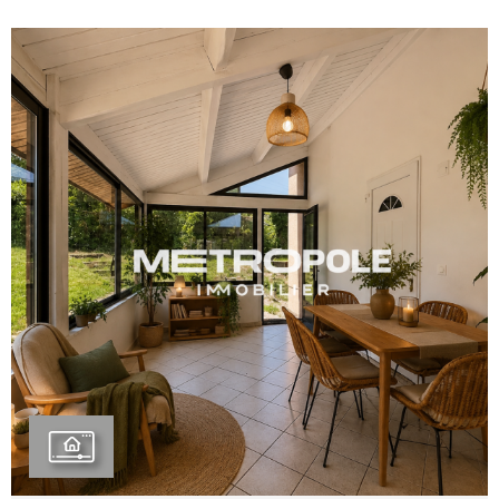
compose de deux chambres , d’un double WC
ainsi que d’une salle de bains . Pour compléter les
prestations de ce bien, vous bénéficierez d’un
second extérieur avec un coin salon de jardin,
d’une place de stationnement abritée sous un
porche , ainsi que d’une cave voûtée de 35 m² ,
idéale pour un atelier, recevoir du monde ou du
stockage. Pour toute information
complémentaire ou pour organiser une visite,
contactez-nous sans attendre au 04 51 26 27 24.
VOIR LE BIEN