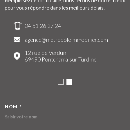
Remplissez ce formulaire, nous ferons de notre mieux
pour vous répondre dans les meilleurs délais.
04 51 26 27 24
agence@metropoleimmobilier.com
12 rue de Verdun
69490
Pontcharra-sur-Turdine
NOM *
TRAD_MELTEM_VOSCOORDO