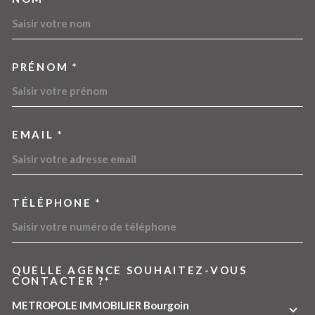
TRAD_MELTEM_VOSCOORDO
PRÉNOM *
EMAIL *
TÉLÉPHONE *
QUELLE AGENCE SOUHAITEZ-VOUS
TRAD_MELTEM_VOREDEMA
CONTACTER ?*
METROPOLE IMMOBILIER Bourgoin