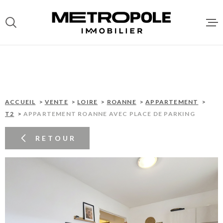
Aller
Aller
Aller
Aller
à
à
au
au
:
la
menu
contenu
recherche
principal
ACCUEI
VENTES
ACCUEIL
VENTE
LOIRE
ROANNE
APPARTEMENT
T2
APPARTEMENT ROANNE AVEC PLACE DE PARKING
LOCATI
RETOUR
DEPOT 
LOCATA
GESTIO