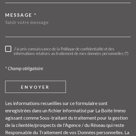
MESSAGE *
J'ai pris connaissance de la Politique de confidentialité et des
RÈGLEMENTATION
informations relatives au traitement de mes données personnelles (*)
* Champ obligatoire
ENVOYER
Les informations recueillies sur ce formulaire sont
enregistrées dans un fichier informatisé par La Boite Immo
agissant comme Sous-traitant du traitement pour la gestion
de la clientèle/prospects de l'Agence / du Réseau qui reste
Responsable du Traitement de vos Données personnelles. La