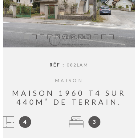
BIENVE
CHEZ
MÉTROP
IMMOBI
ESTIMA
CONTAC
RÉF :
082LAM
MAISON
MAISON 1960 T4 SUR
440M² DE TERRAIN.
4
3