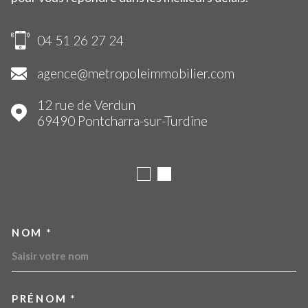
04 51 26 27 24
agence@metropoleimmobilier.com
12 rue de Verdun
69490
Pontcharra-sur-Turdine
NOM *
TRAD_MELTEM_VOSCOORDO
PRÉNOM *