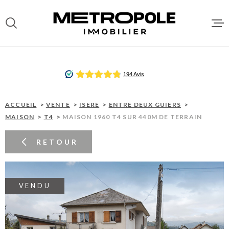
Aller
Aller
Aller
Aller
à
à
au
au
:
la
menu
contenu
recherche
principal
ACCUEI
VENTES
ACCUEIL
VENTE
ISERE
ENTRE DEUX GUIERS
MAISON
T4
MAISON 1960 T4 SUR 440M DE TERRAIN
LOCATI
RETOUR
DEPOT 
LOCATA
VENDU
GESTIO