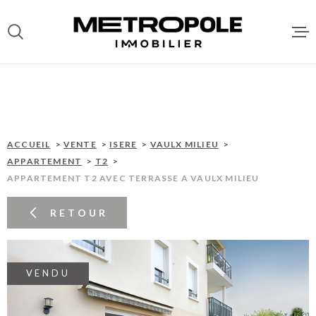
Aller
Aller
Aller
Aller
à
à
au
au
:
la
menu
contenu
recherche
principal
ACCUEI
VENTES
ACCUEIL
VENTE
ISERE
VAULX MILIEU
APPARTEMENT
T2
APPARTEMENT T2 AVEC TERRASSE A VAULX MILIEU
LOCATI
RETOUR
DEPOT 
LOCATA
VENDU
GESTIO