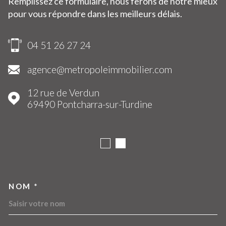
Remplissez ce formulaire, nous ferons de notre mieux
pour vous répondre dans les meilleurs délais.
04 51 26 27 24
agence@metropoleimmobilier.com
12 rue de Verdun
69490
Pontcharra-sur-Turdine
NOM *
TRAD_MELTEM_VOSCOORDO