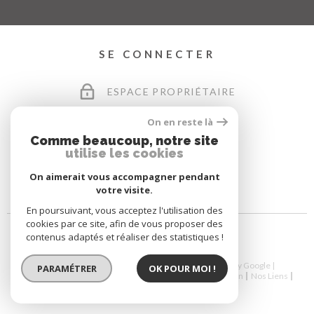
SE CONNECTER
ESPACE PROPRIÉTAIRE
On en reste là
Comme beaucoup, notre site
utilise les cookies
On aimerait vous accompagner pendant
votre visite.
En poursuivant, vous acceptez l'utilisation des
cookies par ce site, afin de vous proposer des
contenus adaptés et réaliser des statistiques !
© 2026 | Tous droits réservés | Traduction powered by Google |
PARAMÉTRER
OK POUR MOI !
Nos Honoraires
Plan Du Site
Mentions Légales
Admin
Nos Liens
Politique RGPD
Cookies