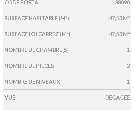
CODE POSTAL
38090
Caractérisque
Valeurs
SURFACE HABITABLE (M²)
47,53 M²
SURFACE LOI CARREZ (M²)
47,53 M²
NOMBRE DE CHAMBRE(S)
1
NOMBRE DE PIÈCES
2
NOMBRE DE NIVEAUX
1
VUE
DÉGAGÉE