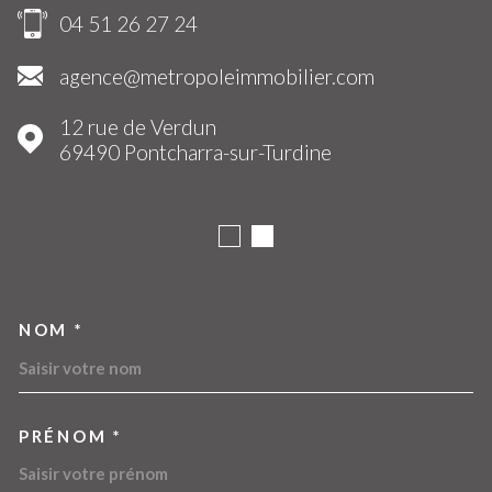
04 51 26 27 24
agence@metropoleimmobilier.com
12 rue de Verdun
69490
Pontcharra-sur-Turdine
NOM *
TRAD_MELTEM_VOSCOORDO
PRÉNOM *