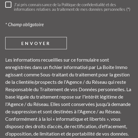
J'ai pris connaissance de la Politique de confidentialité et des
RÈGLEMENTATION
informations relatives au traitement de mes données personnelles (*)
* Champ obligatoire
ENVOYER
Les informations recueillies sur ce formulaire sont
enregistrées dans un fichier informatisé par La Boite Immo
agissant comme Sous-traitant du traitement pour la gestion
de la clientèle/prospects de l'Agence / du Réseau qui reste
Responsable du Traitement de vos Données personnelles. La
base légale du traitement repose sur l'intérêt légitime de
l'Agence / du Réseau. Elles sont conservées jusqu'à demande
de suppression et sont destinées à l'Agence / au Réseau.
Conformément à la loi « informatique et libertés », vous
disposez des droits d’accès, de rectification, d’effacement,
d’opposition, de limitation et de portabilité de vos données.