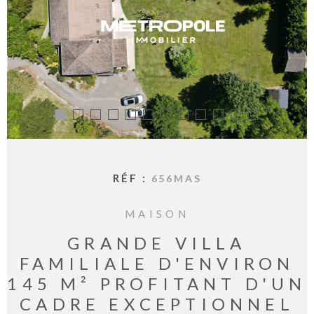
BIENVE
CHEZ
MÉTROP
IMMOBI
ESTIMA
CONTAC
RÉF :
656MAS
MAISON
GRANDE VILLA
FAMILIALE D'ENVIRON
145 M² PROFITANT D'UN
CADRE EXCEPTIONNEL