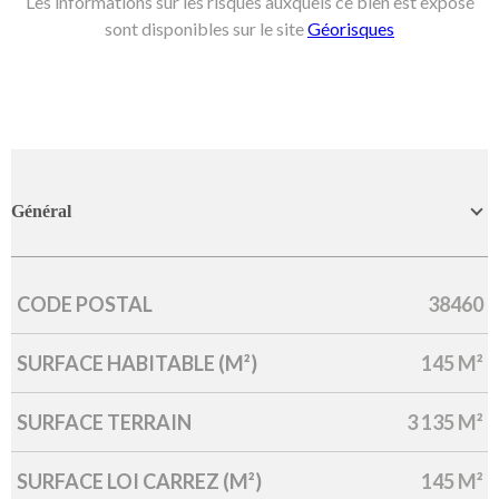
Les informations sur les risques auxquels ce bien est exposé
sont disponibles sur le site
Géorisques
Général
CODE POSTAL
38460
Caractérisque
Valeurs
SURFACE HABITABLE (M²)
145 M²
SURFACE TERRAIN
3 135 M²
SURFACE LOI CARREZ (M²)
145 M²