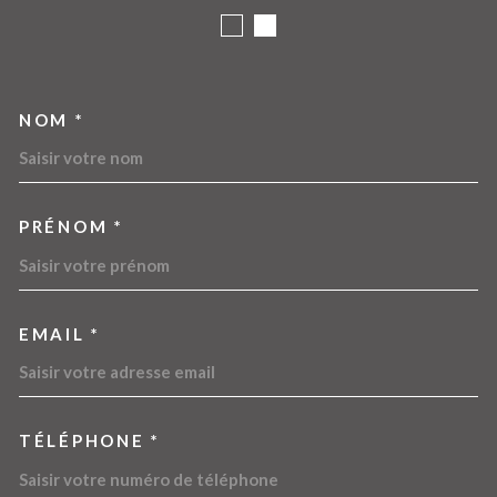
NOM *
TRAD_MELTEM_VOSCOORDO
PRÉNOM *
EMAIL *
TÉLÉPHONE *