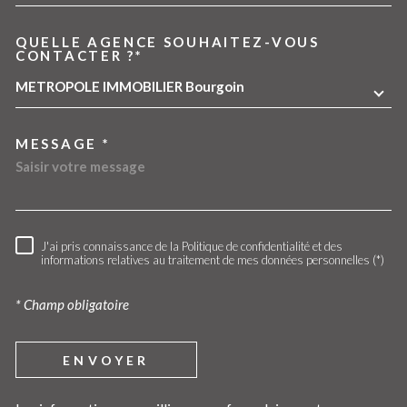
QUELLE AGENCE SOUHAITEZ-VOUS
TRAD_MELTEM_VOREDEMA
CONTACTER ?*
METROPOLE IMMOBILIER Bourgoin
MESSAGE *
J'ai pris connaissance de la Politique de confidentialité et des
RÈGLEMENTATION
informations relatives au traitement de mes données personnelles (*)
* Champ obligatoire
ENVOYER