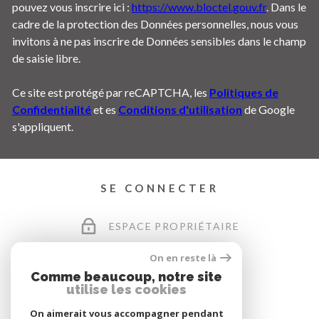
pouvez vous inscrire ici :
https://www.bloctel.gouv.fr
. Dans le
cadre de la protection des Données personnelles, nous vous
invitons à ne pas inscrire de Données sensibles dans le champ
de saisie libre.
Ce site est protégé par reCAPTCHA, les
Politiques de
Confidentialité
et es
Conditions d'utilisation
de Google
s'appliquent.
SE CONNECTER
ESPACE PROPRIÉTAIRE
On en reste là
Comme beaucoup, notre site
utilise les cookies
On aimerait vous accompagner pendant