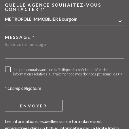
QUELLE AGENCE SOUHAITEZ-VOUS
TRAD_MELTEM_VOREDEMA
CONTACTER ?*
METROPOLE IMMOBILIER Bourgoin
MESSAGE *
J'ai pris connaissance de la Politique de confidentialité et des
RÈGLEMENTATION
informations relatives au traitement de mes données personnelles (*)
* Champ obligatoire
ENVOYER
Les informations recueillies sur ce formulaire sont
enregistrées dans un fichier informatisé par La Boite Immo