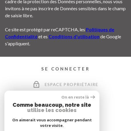
cadre de la protection des Données personnelles, nous vous
invitons à ne pas inscrire de Données sensibles dans le champ
de saisie libre.
Ce site est protégé par reCAPTCHA, les
Politiques de
Confidentialité
et es
Conditions d'utilisation
de Google
s'appliquent.
SE CONNECTER
ESPACE PROPRIÉTAIRE
On en reste là
Comme beaucoup, notre site
utilise les cookies
On aimerait vous accompagner pendant
votre visite.