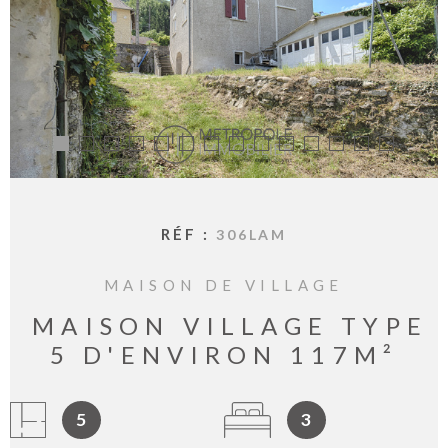
BIENVE
CHEZ
MÉTROP
IMMOBI
ESTIMA
CONTAC
RÉF :
306LAM
MAISON DE VILLAGE
MAISON VILLAGE TYPE
5 D'ENVIRON 117M²
5
3