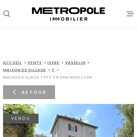
Aller
Aller
Aller
Aller
à
à
au
au
:
la
menu
contenu
recherche
principal
ACCUEI
VENTES
ACCUEIL
VENTE
ISERE
VASSELIN
MAISON DE VILLAGE
T
MAISON VILLAGE TYPE 5 D ENVIRON 117M
LOCATI
RETOUR
DEPOT 
LOCATA
VENDU
GESTIO