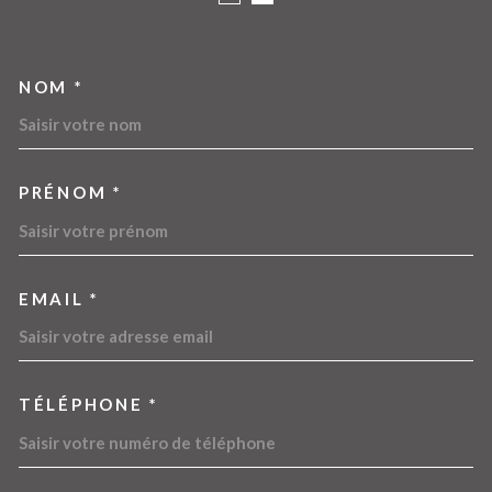
NOM *
TRAD_MELTEM_VOSCOORDO
PRÉNOM *
EMAIL *
TÉLÉPHONE *