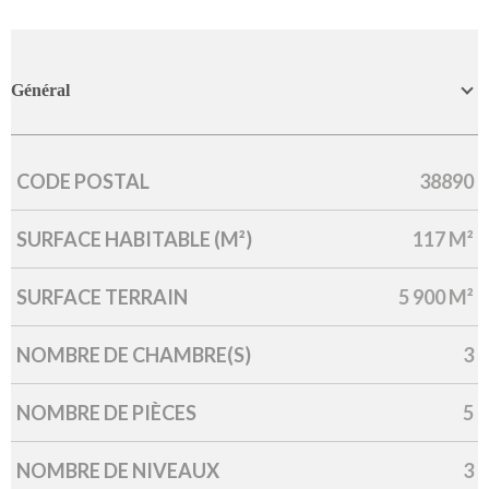
Général
CODE POSTAL
38890
Caractérisque
Valeurs
SURFACE HABITABLE (M²)
117 M²
SURFACE TERRAIN
5 900 M²
NOMBRE DE CHAMBRE(S)
3
NOMBRE DE PIÈCES
5
NOMBRE DE NIVEAUX
3