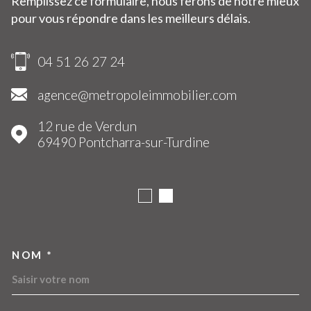
Remplissez ce formulaire, nous ferons de notre mieux
pour vous répondre dans les meilleurs délais.
04 51 26 27 24
agence@metropoleimmobilier.com
12 rue de Verdun
69490
Pontcharra-sur-Turdine
NOM *
TRAD_MELTEM_VOSCOORDO