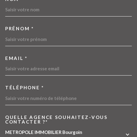
TRAD_MELTEM_VOSCOORDO
PRÉNOM *
EMAIL *
TÉLÉPHONE *
QUELLE AGENCE SOUHAITEZ-VOUS
TRAD_MELTEM_VOREDEMA
CONTACTER ?*
METROPOLE IMMOBILIER Bourgoin