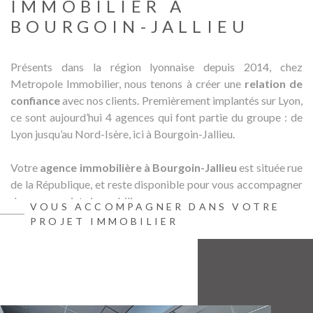
IMMOBILIER À
BIENVE
BOURGOIN-JALLIEU
CHEZ
MÉTROP
IMMOBI
Présents dans la région lyonnaise depuis 2014, chez
Metropole Immobilier, nous tenons à créer une
relation de
ESTIMA
confiance
avec nos clients. Premièrement implantés sur Lyon,
ce sont aujourd’hui 4 agences qui font partie du groupe : de
Lyon jusqu’au Nord-Isère, ici à Bourgoin-Jallieu.
CONTAC
Votre
agence immobilière à Bourgoin-Jallieu
est située rue
de la République, et reste disponible pour vous accompagner
dans vos projets immobiliers.
VOUS ACCOMPAGNER DANS VOTRE
PROJET IMMOBILIER
Les services de notre agence
immobilière à Bourgoin-Jallieu
Achat et location de biens immobiliers