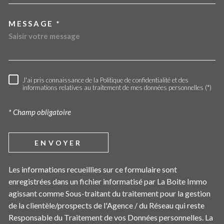
MESSAGE *
J'ai pris connaissance de la Politique de confidentialité et des
RÈGLEMENTATION
informations relatives au traitement de mes données personnelles (*)
* Champ obligatoire
ENVOYER
Les informations recueillies sur ce formulaire sont
enregistrées dans un fichier informatisé par La Boite Immo
agissant comme Sous-traitant du traitement pour la gestion
de la clientèle/prospects de l'Agence / du Réseau qui reste
Responsable du Traitement de vos Données personnelles. La