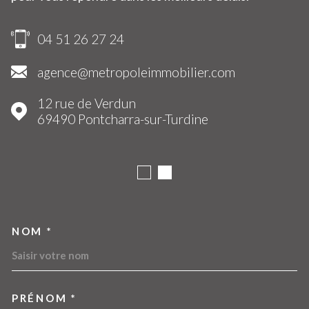
04 51 26 27 24
agence@metropoleimmobilier.com
12 rue de Verdun
69490
Pontcharra-sur-Turdine
NOM *
TRAD_MELTEM_VOSCOORDO
PRÉNOM *