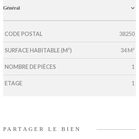
Général
CODE POSTAL
38250
Caractérisque
Valeurs
SURFACE HABITABLE (M²)
34 M²
NOMBRE DE PIÈCES
1
ETAGE
1
PARTAGER LE BIEN