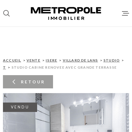
Aller
Aller
Aller
Aller
à
à
au
au
:
la
menu
contenu
recherche
principal
ACCUEI
VENTES
ACCUEIL
VENTE
ISERE
VILLARD DE LANS
STUDIO
T
STUDIO CABINE RENOVEE AVEC GRANDE TERRASSE
LOCATI
RETOUR
DEPOT 
LOCATA
VENDU
GESTIO