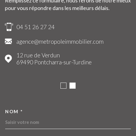
Remplissez ce formulaire, nous ferons de notre mieux
pour vous répondre dans les meilleurs délais.
04 51 26 27 24
agence@metropoleimmobilier.com
12 rue de Verdun
69490
Pontcharra-sur-Turdine
NOM *
TRAD_MELTEM_VOSCOORDO