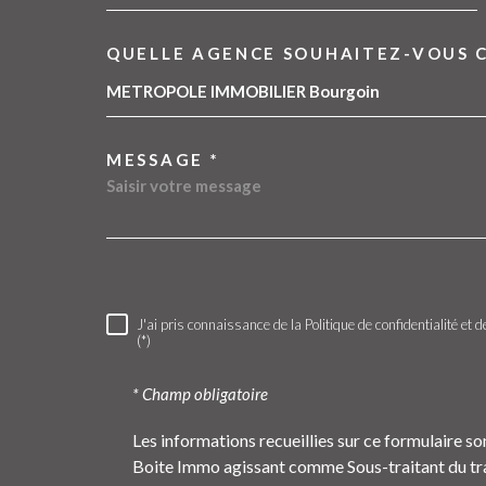
QUELLE AGENCE SOUHAITEZ-VOUS 
TRAD_MELTEM_VOR
09 54 11 83 45
METROPOLE IMMOBILIER Bourgoin
contact@metropoleimmobilier.com
MESSAGE *
6 rue Claude Chappe
38300
Bourgoin-Jallieu
J'ai pris connaissance de la Politique de confidentialité e
RÈGLEMENTATION
(*)
* Champ obligatoire
Les informations recueillies sur ce formulaire so
Boite Immo agissant comme Sous-traitant du trai