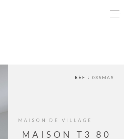
ACCUEIL
VENTES
RÉF :
085MAS
LOCATI
DEPOT D
LOCATAI
MAISON DE VILLAGE
MAISON T3 80