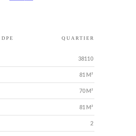
DPE
QUARTIER
38110
81 M²
70 M²
81 M²
2