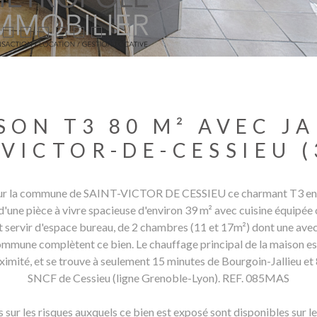
ON T3 80 M² AVEC J
-VICTOR-DE-CESSIEU (
 la commune de SAINT-VICTOR DE CESSIEU ce charmant T3 en dup
ne pièce à vivre spacieuse d'environ 39 m² avec cuisine équipée ou
 servir d'espace bureau, de 2 chambres (11 et 17m²) dont une avec u
ommune complètent ce bien. Le chauffage principal de la maison est 
imité, et se trouve à seulement 15 minutes de Bourgoin-Jallieu et 8
SNCF de Cessieu (ligne Grenoble-Lyon). REF. 085MAS
 sur les risques auxquels ce bien est exposé sont disponibles sur le