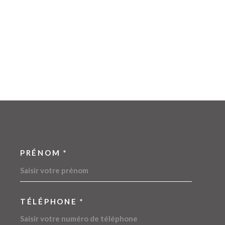
PRÉNOM *
OORDONNEES
TÉLÉPHONE *