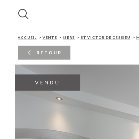
Aller
Aller
Aller
Aller
à
à
au
au
:
la
menu
contenu
recherche
principal
ACCUEIL
VENTE
ISERE
ST VICTOR DE CESSIEU
M
RETOUR
VENDU