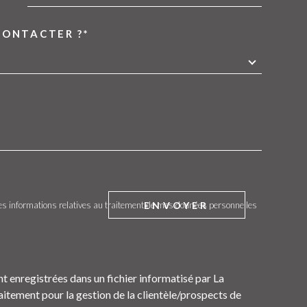
CONTACTER ?*
EDEMANDE
ENVOYER
t des informations relatives au traitement de mes données personnelles
nt enregistrées dans un fichier informatisé par La
tement pour la gestion de la clientèle/prospects de