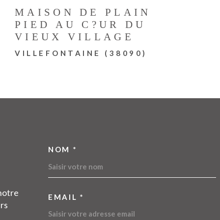
MAISON DE PLAIN
PIED AU C?UR DU
VIEUX VILLAGE
VILLEFONTAINE (38090)
NOM *
TRAD_MELTEM_VOSC
notre
EMAIL *
urs