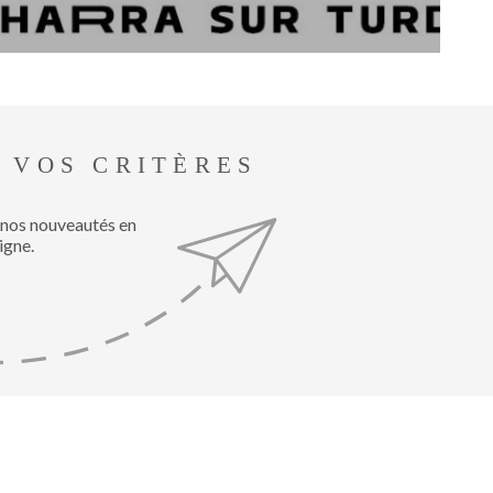
GESTIO
BIENVE
CHEZ
MÉTROP
 VOS CRITÈRES
IMMOBIL
 nos nouveautés en
igne.
ESTIMA
CONTAC