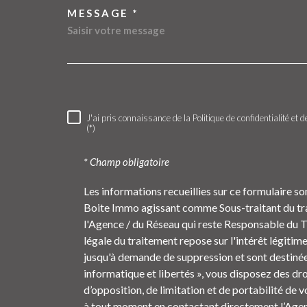
MESSAGE *
6 rue Claude Chappe
38300
Bourgoin-Jallieu
J'ai pris connaissance de la Politique de confidentialité e
RÈGLEMENTATION
(*)
* Champ obligatoire
Les informations recueillies sur ce formulaire so
Boite Immo agissant comme Sous-traitant du trai
l'Agence / du Réseau qui reste Responsable du 
légale du traitement repose sur l'intérêt légitim
jusqu'à demande de suppression et sont destinée
informatique et libertés », vous disposez des dro
d’opposition, de limitation et de portabilité de
à tout moment en contactant directement l’Agenc