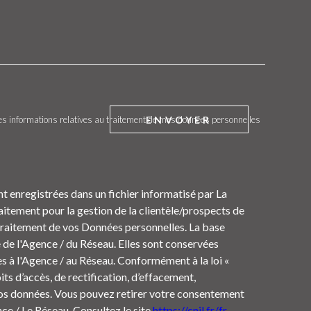
ENVOYER
t des informations relatives au traitement de mes données personnelles
nt enregistrées dans un fichier informatisé par La
tement pour la gestion de la clientèle/prospects de
Traitement de vos Données personnelles. La base
e de l'Agence / du Réseau. Elles sont conservées
s à l'Agence / au Réseau. Conformément à la loi «
its d’accès, de rectification, d’effacement,
 vos données. Vous pouvez retirer votre consentement
e / Le Réseau. Consultez le site
https://cnil.fr/fr