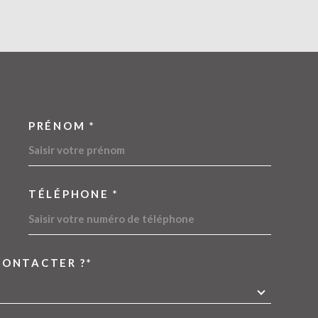
PRÉNOM *
OORDONNEES
TÉLÉPHONE *
CONTACTER ?*
EDEMANDE