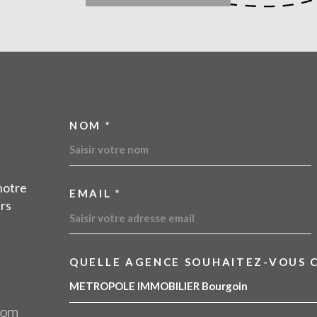
NOM *
TRAD_MELTEM_VOSC
notre
EMAIL *
urs
QUELLE AGENCE SOUHAITEZ-VOUS 
TRAD_MELTEM_VOR
09 54 11 83 45
METROPOLE IMMOBILIER Bourgoin
contact@metropoleimmobilier.com