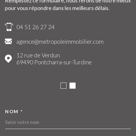
Remplissez ce formulaire, nous ferons de notre mieux
pour vous répondre dans les meilleurs délais.
04 51 26 27 24
agence@metropoleimmobilier.com
12 rue de Verdun
69490
Pontcharra-sur-Turdine
NOM *
TRAD_MELTEM_VOSCOORDO