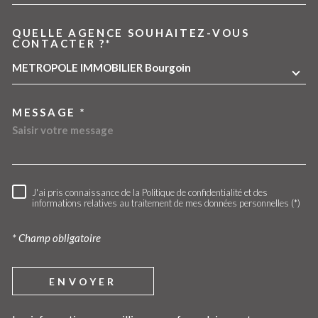
QUELLE AGENCE SOUHAITEZ-VOUS
TRAD_MELTEM_VOREDEMA
CONTACTER ?*
METROPOLE IMMOBILIER Bourgoin
MESSAGE *
J'ai pris connaissance de la Politique de confidentialité et des
RÈGLEMENTATION
informations relatives au traitement de mes données personnelles (*)
* Champ obligatoire
ENVOYER