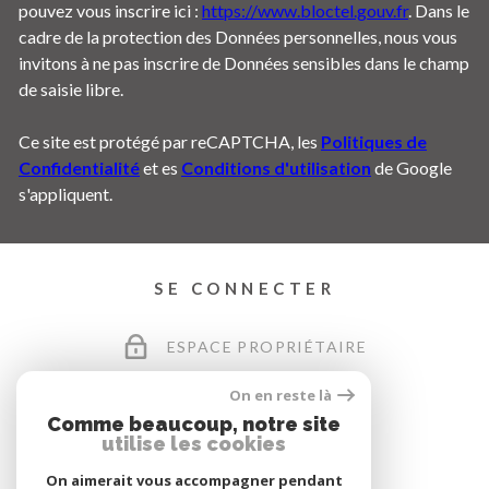
pouvez vous inscrire ici :
https://www.bloctel.gouv.fr
. Dans le
cadre de la protection des Données personnelles, nous vous
invitons à ne pas inscrire de Données sensibles dans le champ
de saisie libre.
Ce site est protégé par reCAPTCHA, les
Politiques de
Confidentialité
et es
Conditions d'utilisation
de Google
s'appliquent.
SE CONNECTER
ESPACE PROPRIÉTAIRE
On en reste là
Comme beaucoup, notre site
utilise les cookies
On aimerait vous accompagner pendant