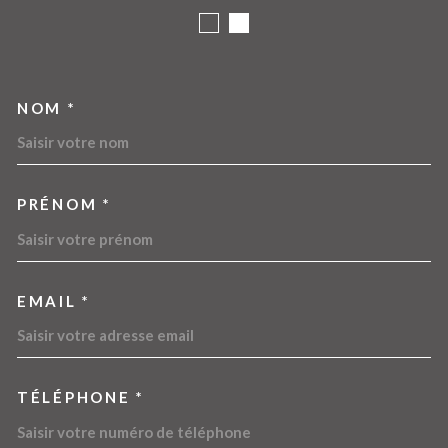
NOM *
TRAD_MELTEM_VOSCOORDO
PRÉNOM *
EMAIL *
TÉLÉPHONE *