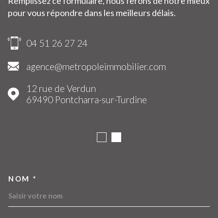
Remplissez ce formulaire, nous ferons de notre mieux
pour vous répondre dans les meilleurs délais.
04 51 26 27 24
agence@metropoleimmobilier.com
12 rue de Verdun
69490
Pontcharra-sur-Turdine
NOM *
TRAD_MELTEM_VOSCOORDO