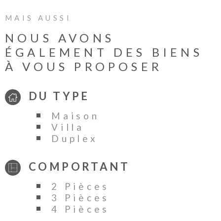
d'environ 11 m², un local privatif à usage de
rangement ainsi qu'une cave complètent ce bien .
MAIS AUSSI
REF. 609-CAB Les informations sur les risques
NOUS AVONS
auxquels ce bien est exposé sont disponibles sur
ÉGALEMENT DES BIENS
le site Géorisques
À VOUS PROPOSER
DU TYPE
Maison
Villa
Duplex
COMPORTANT
2 Pièces
3 Pièces
4 Pièces