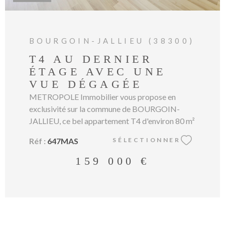
BOURGOIN-JALLIEU (38300)
T4 AU DERNIER
ÉTAGE AVEC UNE
VUE DÉGAGÉE
METROPOLE Immobilier vous propose en
exclusivité sur la commune de BOURGOIN-
JALLIEU, ce bel appartement T4 d'environ 80 m²
à proximité immédiate de toutes les
Réf :
647MAS
SÉLECTIONNER
commodités. Situé au 7ème et dernier étage
d'une résidence avec ascenseur, il se compose
159 000 €
d'une grande pièce de vie lumineuse avec une
cuisine semi-ouverte pour une surface totale
d'environ 38m², qui peut encore être aggrandie
grâce à la première chambre attenante (9,5m²).
Deux autres chambres (10,6 et 12 m²), ainsi