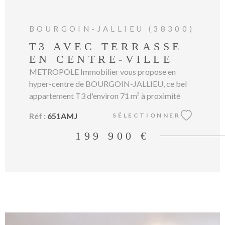
BOURGOIN-JALLIEU (38300)
T3 AVEC TERRASSE
EN CENTRE-VILLE
METROPOLE Immobilier vous propose en
hyper-centre de BOURGOIN-JALLIEU, ce bel
appartement T3 d'environ 71 m² à proximité
immédiate de toutes les commodités. Situé au
Réf :
651AMJ
SÉLECTIONNER
2ème étage d'une résidence avec ascenseur,
construite en2006, il se compose d'une entrée,
199 900 €
d'une pièce de vie lumineuse avec cuisine
équipée semi-ouverte sur le séjour, de deux
chambres avec placard, et d'une salle de bain, et
d'un WC. Une grande terrasse couverte
d'environ 17 m² complète ce bien idéalement
situé au coeur du centre ville et de toutes les
commodités, écoles, transports en commun, et à