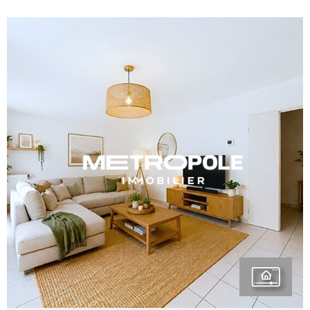
qu'une salle de bain, un cellier et un WC
indépendant complètent ce bien. La terrasse
couverte vous permet de profiiter d'une vue
dégagée. Parmi les travaux récents, on peut
noter le changement de toutes les menuiseries
avec volets roulants, ainsi que l'installation d'une
climatisation réversible. Ce bien est idéalement
situé au coeur de toutes les commodités, écoles,
transports en commun, ainsi que gare SNCF
accessible à pieds, et à 5 minutes de l'accès A43.
VOIR LE BIEN
Un garage fermé en sous-sol est disponible en
sus. REF.647MAS Les informations sur les
risques auxquels ce bien est exposé sont
disponibles sur le site Géorisques