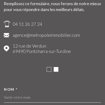
Remplissez ce formulaire, nous ferons de notre mieux
pour vous répondre dans les meilleurs délais.
04 51 26 27 24
agence@metropoleimmobilier.com
12 rue de Verdun
69490
Pontcharra-sur-Turdine
NOM *
TRAD_MELTEM_VOSCOORDO