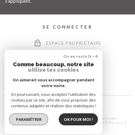
s'appliquent.
SE CONNECTER
ESPACE PROPRIÉTAIRE
On en reste là
Comme beaucoup, notre site
utilise les cookies
On aimerait vous accompagner pendant
votre visite.
En poursuivant, vous acceptez l'utilisation des
cookies par ce site, afin de vous proposer des
contenus adaptés et réaliser des statistiques !
© 2026 | Tous droits réservés | Traduction powered by Google |
PARAMÉTRER
OK POUR MOI !
Nos Honoraires
Plan Du Site
Mentions Légales
Admin
Nos Liens
Politique RGPD
Cookies