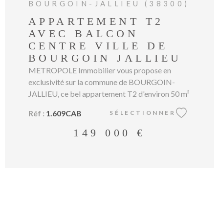
BOURGOIN-JALLIEU (38300)
APPARTEMENT T2
AVEC BALCON
CENTRE VILLE DE
BOURGOIN JALLIEU
METROPOLE Immobilier vous propose en
exclusivité sur la commune de BOURGOIN-
JALLIEU, ce bel appartement T2 d'environ 50 m²
. Au coeur de Bourgoin Jallieu, ce bel
Réf :
1.609CAB
SÉLECTIONNER
appartement offre un cadre de vie calme,
pratique et agréable avec toutes les commodités
149 000 €
accessibles à pied, écoles, transports en commun
et gare SNCF. Situé au sein de l'immeuble LE
DELTA, résidence de standing avec ascenseur
construite en 2010, il se compose d'une entrée,
d'une grande pièce de vie lumineuse avec cuisine
équipée , d'une chambre de 12 m², d'une salle
d'eau et d'un WC indépendant. Un balcon