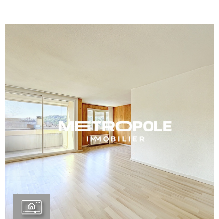
BIENVE
CHEZ
MÉTROP
IMMOBI
ESTIMA
CONTAC
VOIR LE BIEN