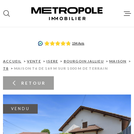
Aller
Aller
Aller
Aller
à
à
au
au
:
la
menu
contenu
recherche
principal
ACCUEI
VENTES
ACCUEIL
VENTE
ISERE
BOURGOIN JALLIEU
MAISON
T8
MAISON T6 DE 169 M SUR 1000 M DE TERRAIN
LOCATI
RETOUR
DEPOT 
LOCATA
VENDU
GESTIO