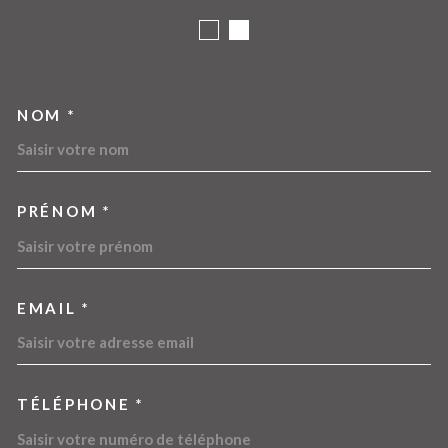
NOM *
TRAD_MELTEM_VOSCOORDO
PRÉNOM *
EMAIL *
TÉLÉPHONE *