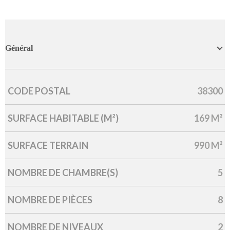
Général
CODE POSTAL
38300
Caractérisque
Valeurs
SURFACE HABITABLE (M²)
169 M²
SURFACE TERRAIN
990 M²
NOMBRE DE CHAMBRE(S)
5
NOMBRE DE PIÈCES
8
NOMBRE DE NIVEAUX
2