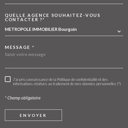
QUELLE AGENCE SOUHAITEZ-VOUS
TRAD_MELTEM_VOREDEMA
CONTACTER ?*
METROPOLE IMMOBILIER Bourgoin
MESSAGE *
J'ai pris connaissance de la Politique de confidentialité et des
RÈGLEMENTATION
informations relatives au traitement de mes données personnelles (*)
* Champ obligatoire
ENVOYER