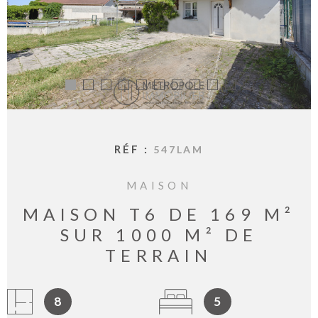
BIENVE
CHEZ
MÉTROP
IMMOBI
ESTIMA
CONTAC
RÉF :
547LAM
MAISON
MAISON T6 DE 169 M²
SUR 1000 M² DE
TERRAIN
8
5